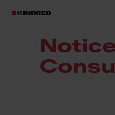
Support
Warranty
Notice for Québe
Notice
Cons