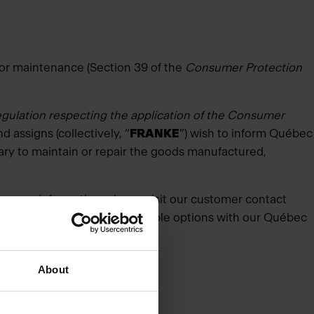
r or maintenance (Section 39 of the
Consumer Protection
gulation respecting the application of the Consumer
d assigns (collectively, “
FRANKE
”) wish to inform Québec
sary to maintain or repair the goods manufactured,
 more information, please visit our customer contact
ss individual cases and available options with our Québec
About