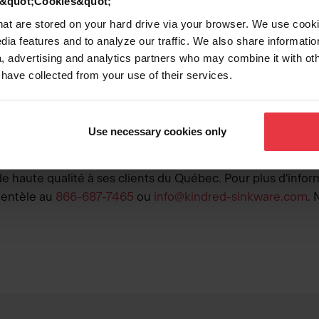
d &quot;Cookies&quot;
du Québec
that are stored on your hard drive via your browser. We use cook
dia features and to analyze our traffic. We also share informatio
es de rechange, des services de réparation et des renseigne
, advertising and analytics partners who may combine it with ot
 have collected from your use of their services.
u consommateur
, RLRQ, c. P-40.1, et aux articles 79.18 à 79.
sociétés affiliées, filiales, sociétés mères, assureurs, suc
 ne garantissons pas la disponibilité des pièces de recha
Use necessary cookies only
briqués, importés, annoncés ou vendus par FRANKE, conformé
 haute qualité à ses clients du Québec. Pour plus d'inform
ientèle au
866-687-7465
ou
info@kindred-sinkware.com
. 