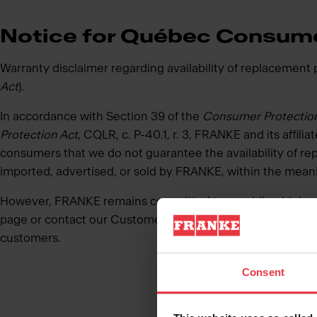
Notice for Québec Consum
Warranty disclaimer regarding availability of replacement 
Act
).
In accordance with Section 39 of the
Consumer Protection
Protection Act
, CQLR, c. P-40.1, r. 3, FRANKE and its affili
consumers that we do not guarantee the availability of re
imported, advertised, or sold by FRANKE, within the meani
However, FRANKE remains committed to providing high-qua
page or contact our Customer Service team at
866-687-7
customers.
Consent