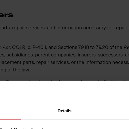
ers
parts, repair services, and information necessary for repai
 Act
, CQLR, c. P-40.1, and Sections 79.18 to 79.20 of the
Re
ates, subsidiaries, parent companies, insurers, successors, an
placement parts, repair services, or the information neces
ng of the law.
lity support and service to our customers in Québec. For
465
or
info@kindred-sinkware.com
. We are happy to discu
Details