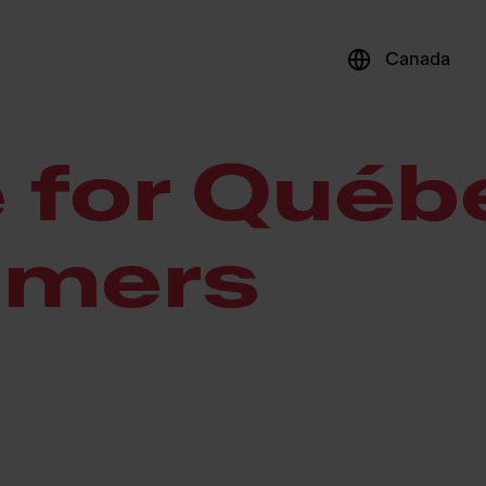
c Consumers
Canada
 for Québ
umers