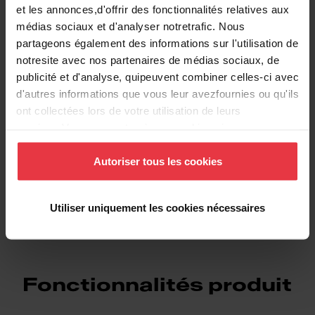
et les annonces,d'offrir des fonctionnalités relatives aux
médias sociaux et d'analyser notretrafic. Nous
partageons également des informations sur l'utilisation de
notresite avec nos partenaires de médias sociaux, de
publicité et d'analyse, quipeuvent combiner celles-ci avec
Téléchargements
d'autres informations que vous leur avezfournies ou qu'ils
ont collectées lors de votre utilisation de leurs
services.Vous consentez à nos cookies si vous
Fiche produit
continuez à utiliser notre site Web.
Autoriser tous les cookies
DXF
Utiliser uniquement les cookies nécessaires
Fonctionnalités produit