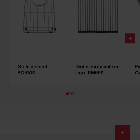
Grille de fond -
Grille enroulable en
Pa
BG510S
inox. RM55S
C
Footer