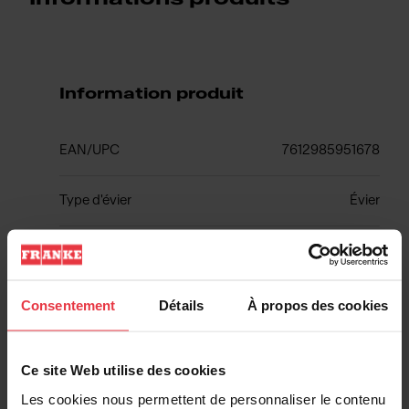
Information produit
EAN/UPC
7612985951678
Type d'évier
Évier
Type de matériau
Acier inoxydable
Nombre de cuvettes
1,5
Consentement
Détails
À propos des cookies
Ce site Web utilise des cookies
Les cookies nous permettent de personnaliser le contenu
Informations supplémentaires