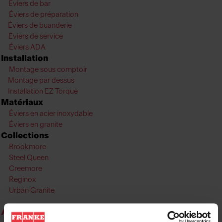
É
viers de bar
É
viers de préparation
Éviers de buanderie
É
viers de service
Éviers ADA
Installation
Montage sous comptoir
Montage par dessus
Installation EZ Torque
Matériaux
Éviers en acier inoxydable
Éviers en granite
Collections
Brookmore
Steel Queen
Creemore
Reginox
Urban Granite
Accessoires d'évier