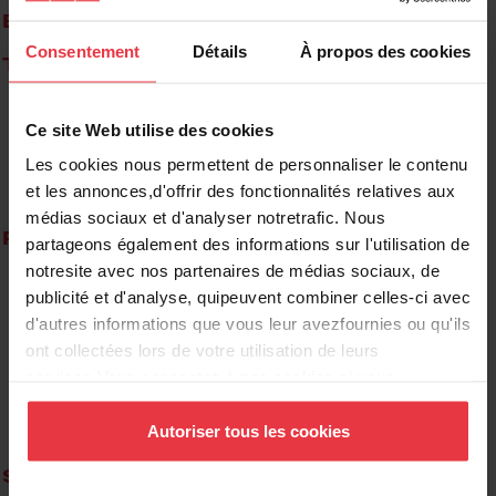
Broyeurs de déchets
Consentement
Détails
À propos des cookies
Tous les produits
Ce site Web utilise des cookies
Les cookies nous permettent de personnaliser le contenu
et les annonces,d'offrir des fonctionnalités relatives aux
médias sociaux et d'analyser notretrafic. Nous
Ressources
partageons également des informations sur l'utilisation de
Pourquoi Kindred
notresite avec nos partenaires de médias sociaux, de
Inspiration
publicité et d'analyse, quipeuvent combiner celles-ci avec
Guide d'achat d'éviers
d'autres informations que vous leur avezfournies ou qu'ils
Matériaux
ont collectées lors de votre utilisation de leurs
Entretien d'un éviers
services.Vous consentez à nos cookies si vous
Document techniques
continuez à utiliser notre site Web.
Brochure électronique
Autoriser tous les cookies
Garantie
Soutien