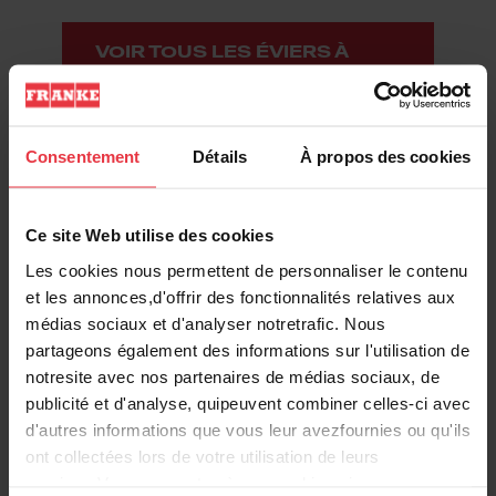
VOIR TOUS LES ÉVIERS À
DEUX CUVETTES
Consentement
Détails
À propos des cookies
Ce site Web utilise des cookies
UNE DURABILITÉ AU-DELÀ DES
NORMES ÉTABLIES
Les cookies nous permettent de personnaliser le contenu
et les annonces,d'offrir des fonctionnalités relatives aux
L'acier inoxydable est le matériau le plus
médias sociaux et d'analyser notretrafic. Nous
partageons également des informations sur l'utilisation de
fréquemment utilisé pour les éviers et le
notresite avec nos partenaires de médias sociaux, de
plus en demande pour les dessus de
publicité et d'analyse, quipeuvent combiner celles-ci avec
comptoir des cuisines à usage commercial.
d'autres informations que vous leur avezfournies ou qu'ils
Les éviers en acier inoxydable Kindred sont
ont collectées lors de votre utilisation de leurs
fabriqués en acier inoxydable de haute
services.Vous consentez à nos cookies si vous
qualité, dont la haute teneur en chrome