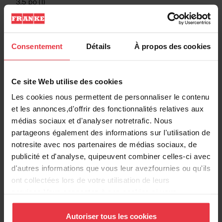
3,5 po (1)
Consentement
Détails
À propos des cookies
Informations produits
Ce site Web utilise des cookies
Les cookies nous permettent de personnaliser le contenu
Information produit
et les annonces,d'offrir des fonctionnalités relatives aux
médias sociaux et d'analyser notretrafic. Nous
partageons également des informations sur l'utilisation de
EAN/UPC
7612985986588
notresite avec nos partenaires de médias sociaux, de
publicité et d'analyse, quipeuvent combiner celles-ci avec
Type d'évier
Évier
d'autres informations que vous leur avezfournies ou qu'ils
ont collectées lors de votre utilisation de leurs
Type de matériau
Acier inoxydable
services.Vous consentez à nos cookies si vous
continuez à utiliser notre site Web.
Autoriser tous les cookies
Nombre de cuvettes
1