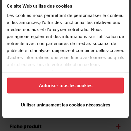
Ce site Web utilise des cookies
Les cookies nous permettent de personnaliser le contenu
Information produit
et les annonces,d'offrir des fonctionnalités relatives aux
médias sociaux et d'analyser notretrafic. Nous
partageons également des informations sur l'utilisation de
EAN/UPC
7612980235513
notresite avec nos partenaires de médias sociaux, de
publicité et d'analyse, quipeuvent combiner celles-ci avec
Sous-catégorie
Crépine-panier
d'autres informations que vous leur avezfournies ou qu'ils
ont collectées lors de votre utilisation de leurs
services.Vous consentez à nos cookies si vous
continuez à utiliser notre site Web.
Autoriser tous les cookies
Téléchargements
Utiliser uniquement les cookies nécessaires
Fiche produit