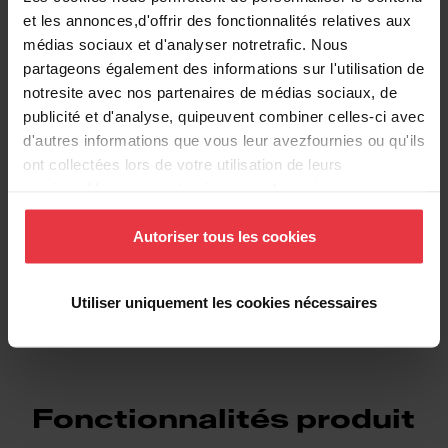
Informations supplémentaires
et les annonces,d'offrir des fonctionnalités relatives aux
médias sociaux et d'analyser notretrafic. Nous
partageons également des informations sur l'utilisation de
notresite avec nos partenaires de médias sociaux, de
publicité et d'analyse, quipeuvent combiner celles-ci avec
Téléchargements
d'autres informations que vous leur avezfournies ou qu'ils
ont collectées lors de votre utilisation de leurs
services.Vous consentez à nos cookies si vous
Fiche produit
continuez à utiliser notre site Web.
Autoriser tous les cookies
DXF
Utiliser uniquement les cookies nécessaires
Fonctionnalités produit