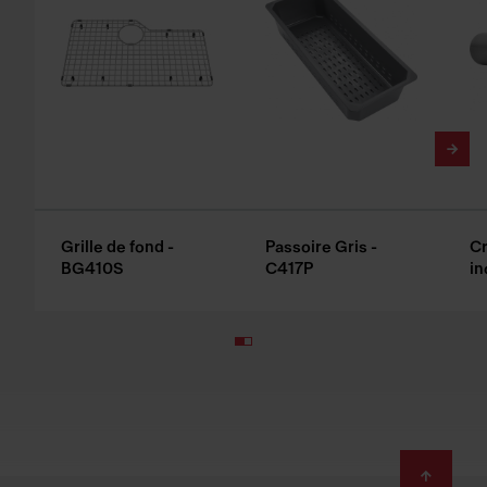
Grille de fond -
Passoire Gris -
Cr
BG410S
C417P
in