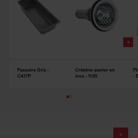
Passoire Gris -
Crépine-panier en
Pl
C417P
inox - 1135
- 