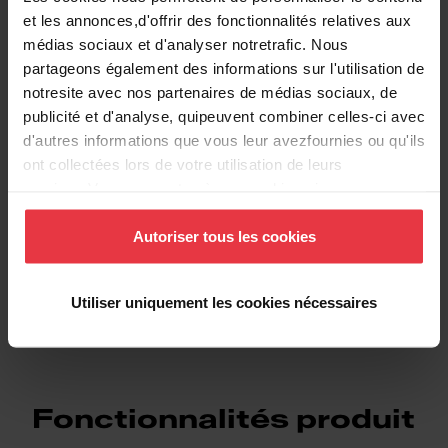
Informations supplémentaires
et les annonces,d'offrir des fonctionnalités relatives aux
médias sociaux et d'analyser notretrafic. Nous
partageons également des informations sur l'utilisation de
notresite avec nos partenaires de médias sociaux, de
publicité et d'analyse, quipeuvent combiner celles-ci avec
Téléchargements
d'autres informations que vous leur avezfournies ou qu'ils
ont collectées lors de votre utilisation de leurs
services.Vous consentez à nos cookies si vous
Fiche produit
continuez à utiliser notre site Web.
Autoriser tous les cookies
DXF
Utiliser uniquement les cookies nécessaires
Fonctionnalités produit