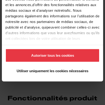
Informations supplémentaires
et les annonces,d'offrir des fonctionnalités relatives aux
médias sociaux et d'analyser notretrafic. Nous
partageons également des informations sur l'utilisation de
notresite avec nos partenaires de médias sociaux, de
publicité et d'analyse, quipeuvent combiner celles-ci avec
Téléchargements
d'autres informations que vous leur avezfournies ou qu'ils
ont collectées lors de votre utilisation de leurs
services.Vous consentez à nos cookies si vous
Fiche produit
continuez à utiliser notre site Web.
Autoriser tous les cookies
DXF
Utiliser uniquement les cookies nécessaires
Fonctionnalités produit