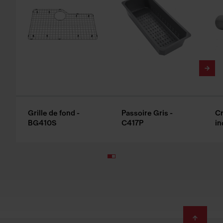
Grille de fond -
Passoire Gris -
Cr
BG410S
C417P
in