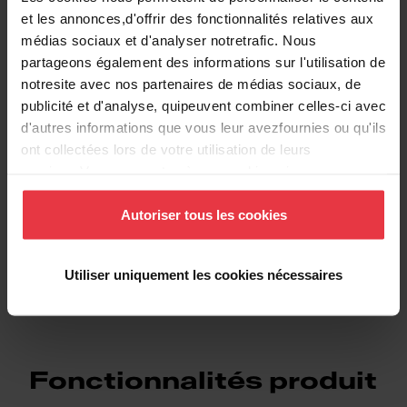
Informations supplémentaires
et les annonces,d'offrir des fonctionnalités relatives aux
médias sociaux et d'analyser notretrafic. Nous
partageons également des informations sur l'utilisation de
notresite avec nos partenaires de médias sociaux, de
publicité et d'analyse, quipeuvent combiner celles-ci avec
Téléchargements
d'autres informations que vous leur avezfournies ou qu'ils
ont collectées lors de votre utilisation de leurs
services.Vous consentez à nos cookies si vous
Fiche produit
continuez à utiliser notre site Web.
Autoriser tous les cookies
DXF
Utiliser uniquement les cookies nécessaires
Fonctionnalités produit