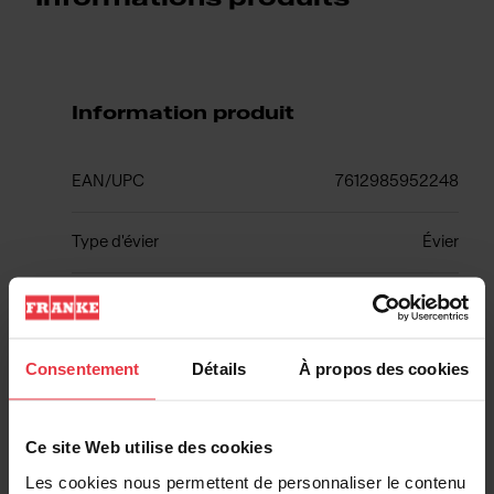
Information produit
EAN/UPC
7612985952248
Type d'évier
Évier
Type de matériau
Acier inoxydable
Nombre de cuvettes
1
Consentement
Détails
À propos des cookies
Ce site Web utilise des cookies
Les cookies nous permettent de personnaliser le contenu
Informations supplémentaires