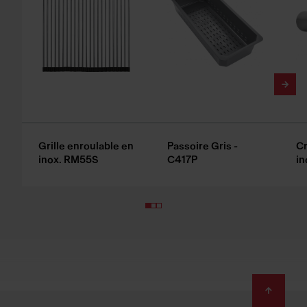
Grille enroulable en
Passoire Gris -
Cr
inox. RM55S
C417P
in
Footer