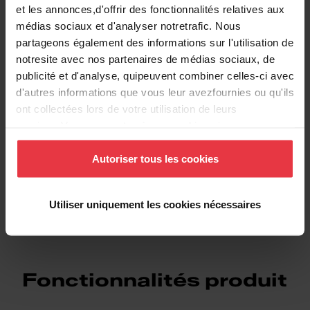
et les annonces,d'offrir des fonctionnalités relatives aux
médias sociaux et d'analyser notretrafic. Nous
partageons également des informations sur l'utilisation de
notresite avec nos partenaires de médias sociaux, de
publicité et d'analyse, quipeuvent combiner celles-ci avec
Téléchargements
d'autres informations que vous leur avezfournies ou qu'ils
ont collectées lors de votre utilisation de leurs
services.Vous consentez à nos cookies si vous
Fiche produit
continuez à utiliser notre site Web.
Autoriser tous les cookies
DXF
Utiliser uniquement les cookies nécessaires
Fonctionnalités produit