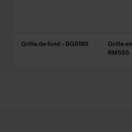
Grille de fond - BG518S
Grille e
RM55S
Footer