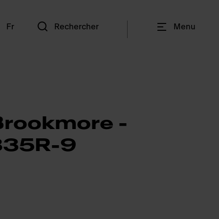
n
Fr
Rechercher
Menu
Brookmore -
835R-9