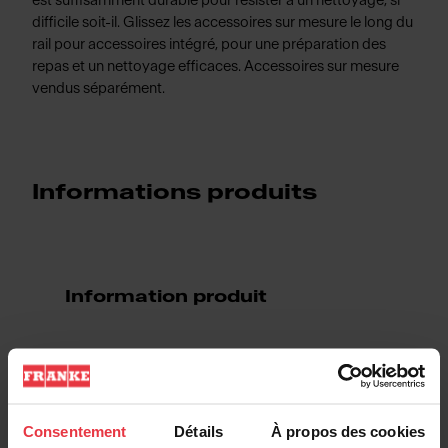
est suffisamment durable pour résister a un nettoyage, si
difficile soit-il. Glissez les accessoires sur mesure le long du
rail pour accessoires intégré, pour une préparation des
repas et un nettoyage efficaces. Accessoires sur mesure
vendus séparément.
Informations produits
Information produit
EAN/UPC
7612985954334
Type d'évier
Évier
Consentement
Détails
À propos des cookies