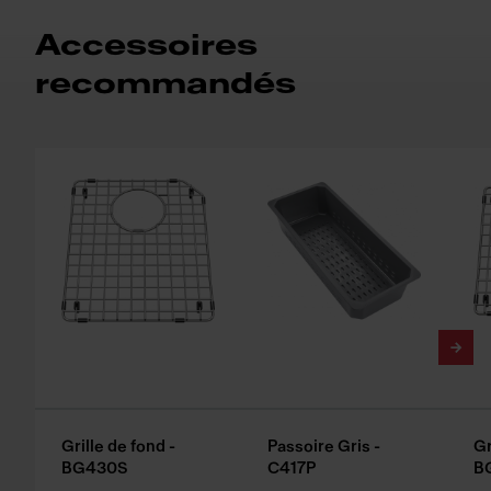
Accessoires
recommandés
Grille de fond -
Passoire Gris -
Gr
BG430S
C417P
B