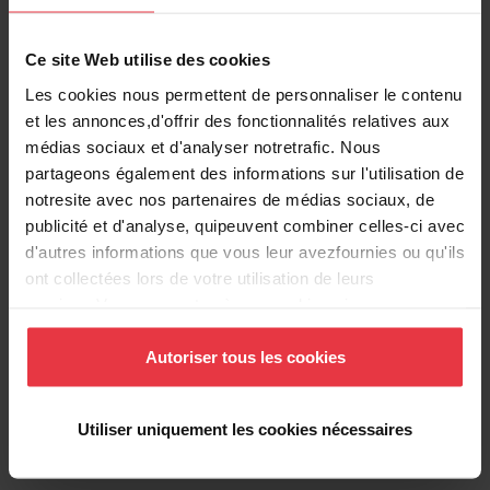
Type de matériau
Fragranite
Ce site Web utilise des cookies
Nombre de cuvettes
2
Les cookies nous permettent de personnaliser le contenu
et les annonces,d'offrir des fonctionnalités relatives aux
médias sociaux et d'analyser notretrafic. Nous
partageons également des informations sur l'utilisation de
notresite avec nos partenaires de médias sociaux, de
Informations supplémentaires
publicité et d'analyse, quipeuvent combiner celles-ci avec
d'autres informations que vous leur avezfournies ou qu'ils
ont collectées lors de votre utilisation de leurs
services.Vous consentez à nos cookies si vous
continuez à utiliser notre site Web.
Téléchargements
Autoriser tous les cookies
Fiche produit
Utiliser uniquement les cookies nécessaires