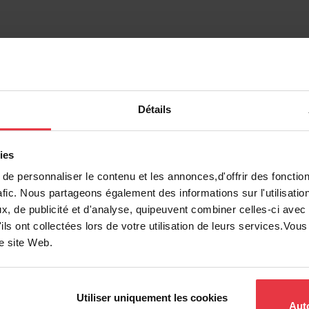
it
Détails
0662785600686
ies
Acier inoxydable
e personnaliser le contenu et les annonces,d'offrir des fonction
afic. Nous partageons également des informations sur l'utilisatio
Acier inoxydable
, de publicité et d'analyse, quipeuvent combiner celles-ci avec
ils ont collectées lors de votre utilisation de leurs services.Vo
Grille de fond
re site Web.
Utiliser uniquement les cookies
Auto