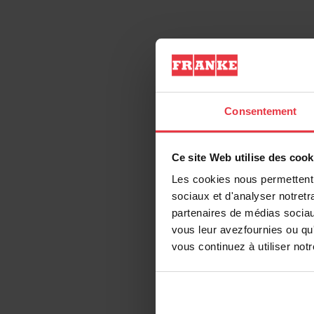
Information produ
Consentement
EAN/UPC
Ce site Web utilise des cook
Type de matériau
Les cookies nous permettent d
sociaux et d'analyser notretr
Couleur
partenaires de médias sociaux
vous leur avezfournies ou qu'
Sous-catégorie
vous continuez à utiliser not