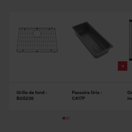
Grille de fond -
Passoire Gris -
Gr
BG523S
C417P
in