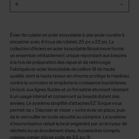
4
Évier de cuisine en acier inoxydable à une seule cuvette à
encastrer avec 4 trous de robinet, 25 po x 22 po. La
collection d’éviers en acier inoxydable Brookmore forme
un ensemble véritablement unique répondant aux besoins
à la fois de préparation des repas et de nettoyage.
Fabriqués en acier inoxydable de calibre 18 de haute
qualité, dont la haute teneur en chrome protège le matériau
contre la corrosion et empêche la croissance bactérienne.
Un look aux lignes fluides et un fini satiné étonnant résistant
à un usage intensif et conservant sa beauté durant des
années. Le système simplifié d’attaches EZ Torque vous
permet de « Déposer et visser » votre évier en place, puis
de le verrouiller en toute sécurité au comptoir. Le système
d’insonorisation réduit le bruit engendré par un broyeur de
déchets ou un écoulement d’eau. Accessoires compris :
crépine-panier d’évier polie de 3,5 po (1)