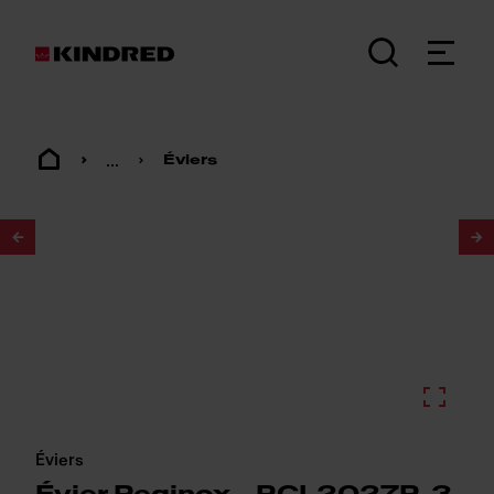
...
Éviers
1
/
2
Éviers