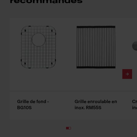
recommandés
Grille de fond -
Grille enroulable en
Cr
BG10S
inox. RM55S
in