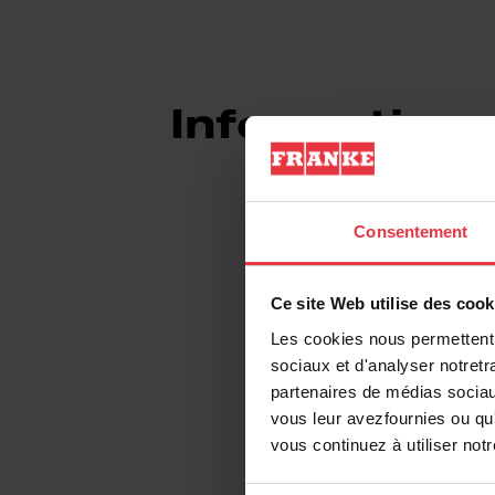
Informations
Consentement
Information produ
Ce site Web utilise des cook
Les cookies nous permettent d
sociaux et d'analyser notretr
EAN/UPC
partenaires de médias sociaux
vous leur avezfournies ou qu'
Type de matériau
vous continuez à utiliser not