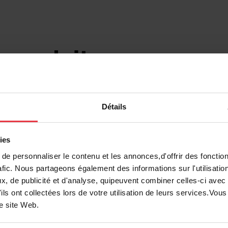
 produits
Détails
it
ies
e personnaliser le contenu et les annonces,d'offrir des fonction
afic. Nous partageons également des informations sur l'utilisatio
7612985937672
, de publicité et d'analyse, quipeuvent combiner celles-ci avec
ils ont collectées lors de votre utilisation de leurs services.Vo
Acier inoxydable
re site Web.