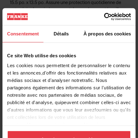
15.5 po. x 13.5 po. Assure une protection quotidienne de
votre évier. Les pieds en caoutchouc rehaussent la grille
par rapport au fond de l’évier et assurent ainsi une
protection supplémentaire de la surface.
Consentement
Détails
À propos des cookies
Informations produits
Ce site Web utilise des cookies
Les cookies nous permettent de personnaliser le contenu
et les annonces,d'offrir des fonctionnalités relatives aux
médias sociaux et d'analyser notretrafic. Nous
Information produit
partageons également des informations sur l'utilisation de
notresite avec nos partenaires de médias sociaux, de
publicité et d'analyse, quipeuvent combiner celles-ci avec
EAN/UPC
7612985813846
d'autres informations que vous leur avezfournies ou qu'ils
ont collectées lors de votre utilisation de leurs
Type de matériau
Acier inoxydable
services.Vous consentez à nos cookies si vous
continuez à utiliser notre site Web.