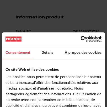
Information produit
EAN/UPC
7612986273724
Type d'évier
Évier
Consentement
Détails
À propos des cookies
Type de matériau
Acier inoxydable
Ce site Web utilise des cookies
Nombre de cuvettes
1
Les cookies nous permettent de personnaliser le contenu
et les annonces,d'offrir des fonctionnalités relatives aux
médias sociaux et d'analyser notretrafic. Nous
partageons également des informations sur l'utilisation de
Informations supplémentaires
notresite avec nos partenaires de médias sociaux, de
publicité et d'analyse, quipeuvent combiner celles-ci avec