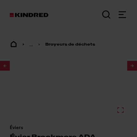
...
Broyeurs de déchets
1
/
2
Éviers