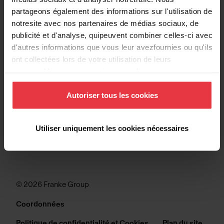
partageons également des informations sur l'utilisation de
ÉVIERS
notresite avec nos partenaires de médias sociaux, de
publicité et d'analyse, quipeuvent combiner celles-ci avec
COLLECTIONS
d'autres informations que vous leur avezfournies ou qu'ils
ont collectées lors de votre utilisation de leurs
services.Vous consentez à nos cookies si vous
SOUTIEN
continuez à utiliser notre site Web.
Autoriser tous les cookies
Utiliser uniquement les cookies nécessaires
© 2026 Franke Group
Coordonnées
Politique de confidentialité et Cookies
Plan du site