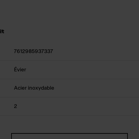
it
7612985937337
Évier
Acier inoxydable
2