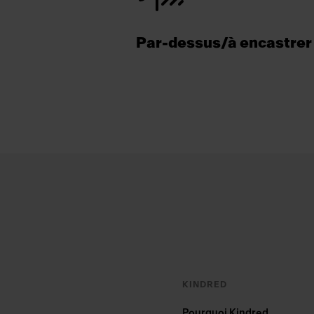
Par-dessus/à encastrer
Footer
KINDRED
Pourquoi Kindred