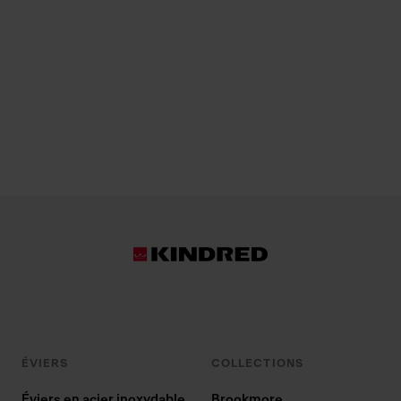
ÉVIERS
COLLECTIONS
Éviers en acier inoxydable
Brookmore