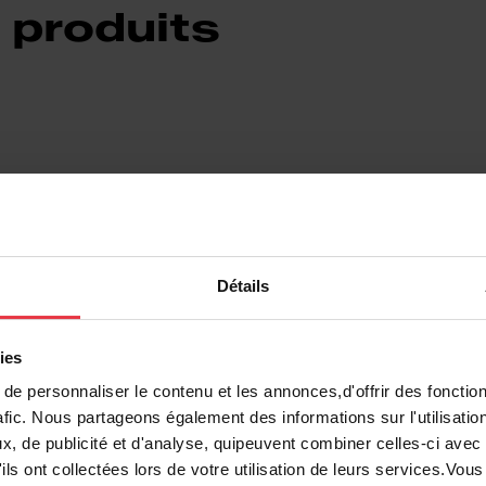
 produits
it
7612980378012
Détails
Évier
ies
e personnaliser le contenu et les annonces,d'offrir des fonction
Acier inoxydable
afic. Nous partageons également des informations sur l'utilisatio
, de publicité et d'analyse, quipeuvent combiner celles-ci avec
1
ils ont collectées lors de votre utilisation de leurs services.Vo