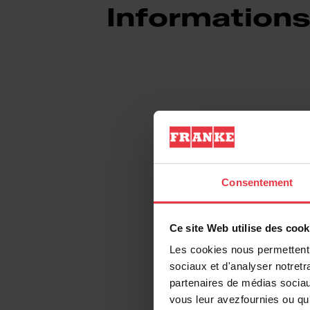
Informations
Information produ
EAN/UPC
Consentement
Type d'évier
Ce site Web utilise des cook
Les cookies nous permettent d
Type de matériau
sociaux et d'analyser notretr
partenaires de médias sociaux
Nombre de cuvettes
vous leur avezfournies ou qu'