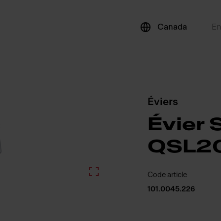
Canada
E
Éviers
Évier 
QSL2
Code article
101.0045.226