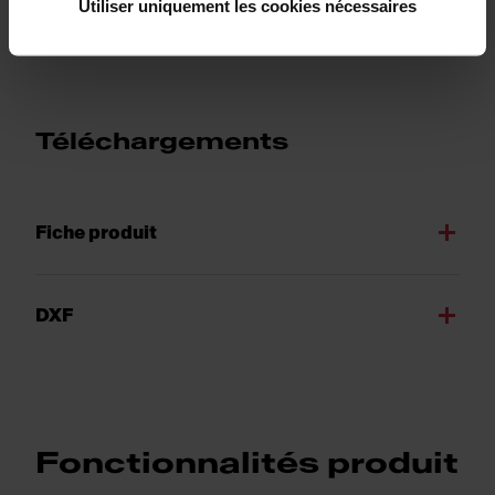
Utiliser uniquement les cookies nécessaires
Informations supplémentaires
Téléchargements
Fiche produit
DXF
Fonctionnalités produit