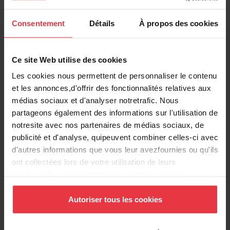
Informations produits
Consentement
Détails
À propos des cookies
Ce site Web utilise des cookies
Information produit
Les cookies nous permettent de personnaliser le contenu
et les annonces,d'offrir des fonctionnalités relatives aux
EAN/UPC
7612985986861
médias sociaux et d'analyser notretrafic. Nous
partageons également des informations sur l'utilisation de
Type d'évier
Évier
notresite avec nos partenaires de médias sociaux, de
publicité et d'analyse, quipeuvent combiner celles-ci avec
Type de matériau
Fragranite
d'autres informations que vous leur avezfournies ou qu'ils
ont collectées lors de votre utilisation de leurs
services.Vous consentez à nos cookies si vous
Nombre de cuvettes
2
continuez à utiliser notre site Web.
Autoriser tous les cookies