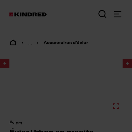
...
Accessoires d'évier
1
/
2
Éviers