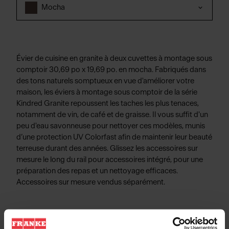
Mocha
Évier de cuisine en granite à deux cuvettes à montage sous
comptoir 30,69 po x 19,69 po. en mocha. Fabriqués dans
des tons naturels somptueux en vue d'améliorer votre
maison, les éviers à montage sous comptoir de la série
Kindred Granite repoussent les taches les plus tenaces,
notamment de vin, de café et de graisse. Il vous suffit d'un
peu d'eau savonneuse pour nettoyer ces modèles, munis
d’une protection UV Colorfast afin de maintenir leur beauté
terreuse durant des années. Glissez les accessoires sur
mesure le long du rail pour accessoires intégré, pour une
préparation des repas et un nettoyage efficaces.
Accessoires sur mesure vendus séparément.