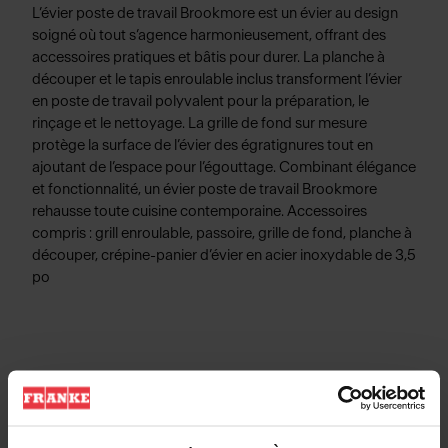
L’évier poste de travail Brookmore est un évier au design
soigné où tout s’agence harmonieusement, offrant des
accessoires pratiques et bâtis pour durer. La planche à
découper et le tapis enroulable inclus transforment l’évier
en poste de travail polyvalent pour la préparation, le
rinçage et le nettoyage. La grille de fond sur mesure
protège la surface de l’évier des égratignures tout en
ajoutant de l’espace pour l’égouttage. Combinant élégance
et fonctionnalité, un évier poste de travail Brookmore
rehausse toute cuisine contemporaine. Accessoires
compris : grill enroulable, passoire, grille de fond, planche à
découper, crépine-panier d’évier en acier inoxydable de 3,5
po
Informations produits