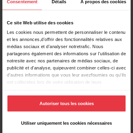
Consentement
Détails
À propos des cookies
Information produit
Ce site Web utilise des cookies
EAN/UPC
7612986410464
Les cookies nous permettent de personnaliser le contenu
et les annonces,d'offrir des fonctionnalités relatives aux
médias sociaux et d'analyser notretrafic. Nous
Type d'évier
Évier
partageons également des informations sur l'utilisation de
notresite avec nos partenaires de médias sociaux, de
Type de matériau
Acier inoxydable
publicité et d'analyse, quipeuvent combiner celles-ci avec
d'autres informations que vous leur avezfournies ou qu'ils
Nombre de cuvettes
1
ont collectées lors de votre utilisation de leurs
services.Vous consentez à nos cookies si vous
continuez à utiliser notre site Web.
Autoriser tous les cookies
Informations supplémentaires
Utiliser uniquement les cookies nécessaires