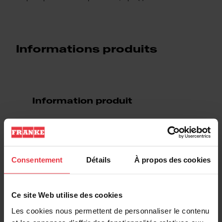
Informations produits
Information produit
EAN/UPC
7612985952101
Type d'évier
Évier
Consentement
Détails
À propos des cookies
Type de matériau
Acier inoxydable
Ce site Web utilise des cookies
Les cookies nous permettent de personnaliser le contenu
Nombre de cuvettes
1