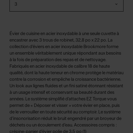
3
Évier de cuisine en acier inoxydable à une seule cuvette à
encastrer avec 3 trous de robinet, 32,8 po x 22 po. La
collection d’éviers en acier inoxydable Brookmore forme
un ensemble véritablement unique répondant aux besoins
à la fois de préparation des repas et de nettoyage.
Fabriqués en acier inoxydable de calibre 18 de haute
qualité, dont la haute teneur en chrome protège le matériau
contre la corrosion et empêche la croissance bactérienne.
Un look aux lignes fluides et un fini satiné étonnant résistant
à un usage intensif et conservant sa beauté durant des
années. Le système simplifié d’attaches EZ Torque vous
permet de « Déposer et visser » votre évier en place, puis
de le verrouiller en toute sécurité au comptoir. Le système
d’insonorisation réduit le bruit engendré par un broyeur de
déchets ou un écoulement d’eau. Accessoires compris :
crépine-panier d’évier polie de 3,5 po (1)