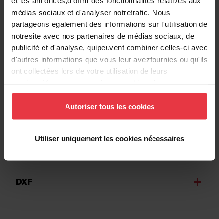
et les annonces,d'offrir des fonctionnalités relatives aux
médias sociaux et d'analyser notretrafic. Nous
partageons également des informations sur l'utilisation de
notresite avec nos partenaires de médias sociaux, de
Informations supplémentaires
publicité et d'analyse, quipeuvent combiner celles-ci avec
d'autres informations que vous leur avezfournies ou qu'ils
ont collectées lors de votre utilisation de leurs
services.Vous consentez à nos cookies si vous
continuez à utiliser notre site Web.
Téléchargements
Autoriser tous les cookies
Utiliser uniquement les cookies nécessaires
Fiche produit
DXF