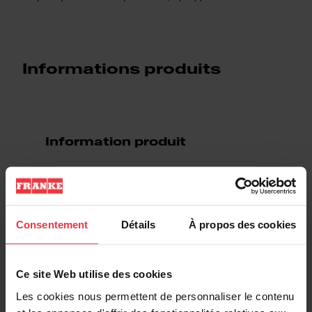
Informations produits
Information produit
EAN/UPC
7612985951890
Type d'évier
Évier
Consentement
Détails
À propos des cookies
Type de matériau
Acier inoxydable
Ce site Web utilise des cookies
Les cookies nous permettent de personnaliser le contenu
Nombre de cuvettes
1