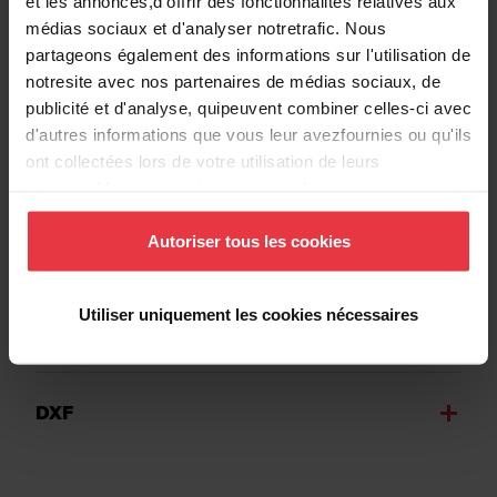
et les annonces,d'offrir des fonctionnalités relatives aux
médias sociaux et d'analyser notretrafic. Nous
partageons également des informations sur l'utilisation de
notresite avec nos partenaires de médias sociaux, de
Informations supplémentaires
publicité et d'analyse, quipeuvent combiner celles-ci avec
d'autres informations que vous leur avezfournies ou qu'ils
ont collectées lors de votre utilisation de leurs
services.Vous consentez à nos cookies si vous
continuez à utiliser notre site Web.
Téléchargements
Autoriser tous les cookies
Utiliser uniquement les cookies nécessaires
Fiche produit
DXF