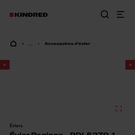
...
Accessoires d'évier
1
/
2
Éviers