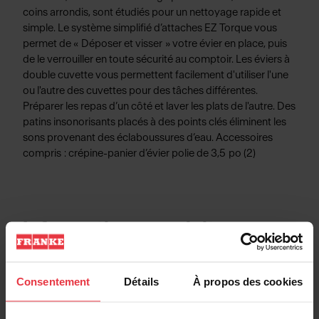
coins arrondis, sont étudiés pour un nettoyage rapide et
simple. Le système simplifié d’attaches EZ Torque vous
permet de « Déposer et visser » votre évier en place, puis
de le verrouiller en toute sécurité au comptoir. Les éviers à
double cuvette vous permettent facilement d'utiliser l'une
ou l'autre des cuvettes pour des tâches différentes.
Préparer les repas d’un côté et laver les plats de l'autre. Des
patins insonorisants placés à des points clés éliminent les
sons provenant des éclaboussures d’eau. Accessoires
compris : crépine-panier d’évier polie de 3,5 po (2)
Informations produits
Consentement
Détails
À propos des cookies
Information produit