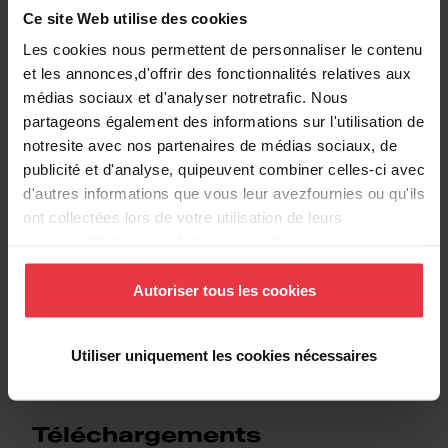
Ce site Web utilise des cookies
EAN/UPC
7612980378524
Les cookies nous permettent de personnaliser le contenu
et les annonces,d'offrir des fonctionnalités relatives aux
Type d'évier
Évier
médias sociaux et d'analyser notretrafic. Nous
partageons également des informations sur l'utilisation de
notresite avec nos partenaires de médias sociaux, de
Type de matériau
Acier inoxydable
publicité et d'analyse, quipeuvent combiner celles-ci avec
d'autres informations que vous leur avezfournies ou qu'ils
Nombre de cuvettes
2
ont collectées lors de votre utilisation de leurs
services.Vous consentez à nos cookies si vous
continuez à utiliser notre site Web.
Autoriser tous les cookies
Informations supplémentaires
Utiliser uniquement les cookies nécessaires
Téléchargements