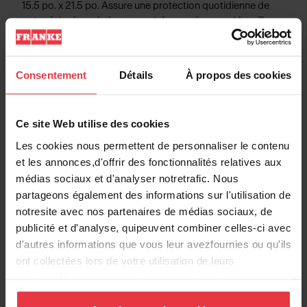
15.5 po. x 21.5 po. Assure une protection quotidienne de
votre évier. Les pieds en caoutchouc rehaussent la grille
par rapport au fond de l’évier et assurent ainsi une
protection supplémentaire de la surface.
Consentement
Détails
À propos des cookies
Informations produits
Ce site Web utilise des cookies
Les cookies nous permettent de personnaliser le contenu
et les annonces,d'offrir des fonctionnalités relatives aux
médias sociaux et d'analyser notretrafic. Nous
Information produit
partageons également des informations sur l'utilisation de
notresite avec nos partenaires de médias sociaux, de
publicité et d'analyse, quipeuvent combiner celles-ci avec
EAN/UPC
7612985813877
d'autres informations que vous leur avezfournies ou qu'ils
ont collectées lors de votre utilisation de leurs
Type de matériau
Acier inoxydable
services.Vous consentez à nos cookies si vous
continuez à utiliser notre site Web.