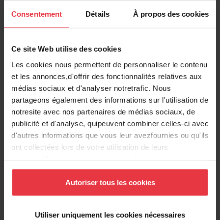
Informations produits
Consentement
Détails
À propos des cookies
Ce site Web utilise des cookies
Information produit
Les cookies nous permettent de personnaliser le contenu
et les annonces,d'offrir des fonctionnalités relatives aux
médias sociaux et d'analyser notretrafic. Nous
EAN/UPC
0662785600389
partageons également des informations sur l'utilisation de
notresite avec nos partenaires de médias sociaux, de
Type de matériau
Acier inoxydable
publicité et d'analyse, quipeuvent combiner celles-ci avec
d'autres informations que vous leur avezfournies ou qu'ils
Couleur
Acier inoxydable
ont collectées lors de votre utilisation de leurs
services.Vous consentez à nos cookies si vous
continuez à utiliser notre site Web.
Sous-catégorie
Grille de fond
Autoriser tous les cookies
Utiliser uniquement les cookies nécessaires