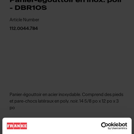
Panier-ègouttoir en inox. poli
- DBR10S
Article Number
112.0044.784
Panier-égouttoir en acier inoxydable. Comprend des pieds
et pare-chocs latéraux en poly. noir. 14 5/8 po x 12 po x 3
po